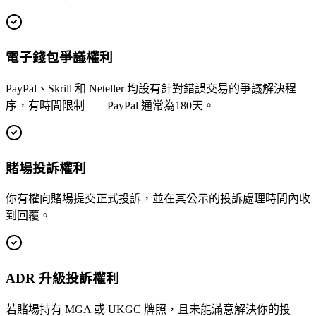
電子錢包爭議權利
PayPal、Skrill 和 Neteller 均設有針對錯誤交易的爭議解決程
序，有時間限制——PayPal 通常為180天。
賭場投訴權利
你有權向賭場提交正式投訴，並在其公示的投訴處理時間內收
到回覆。
ADR 升級投訴權利
若賭場持有 MGA 或 UKGC 牌照，且未能滿意解決你的投