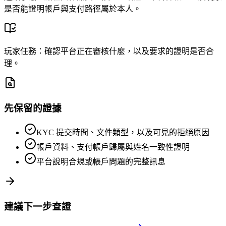
是否能證明帳戶與支付路徑屬於本人。
玩家任務：確認平台正在審核什麼，以及要求的證明是否合
理。
先保留的證據
KYC 提交時間、文件類型，以及可見的拒絕原因
帳戶資料、支付帳戶歸屬與姓名一致性證明
平台說明合規或帳戶問題的完整訊息
建議下一步查證