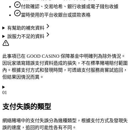
付款確認、交易哈希、銀行收據或電子錢包收據
當時使用的平台收銀台或提款表格
有幫助的補充資料
說服力不足的資料
此事項已在 GOOD CASINO 保障基金中明確列為除外情況。
因玩家填寫錯誤支付資料造成的損失，不在標準賭場賠付範圍
內。根據支付方式和發現時間，可透過支付服務商嘗試追回，
但結果因情況而異。
01
支付失誤的類型
網絡賭場中的支付失誤分為幾種類型，根據支付方式及發現失
誤的速度，追回的可能性各有不同。