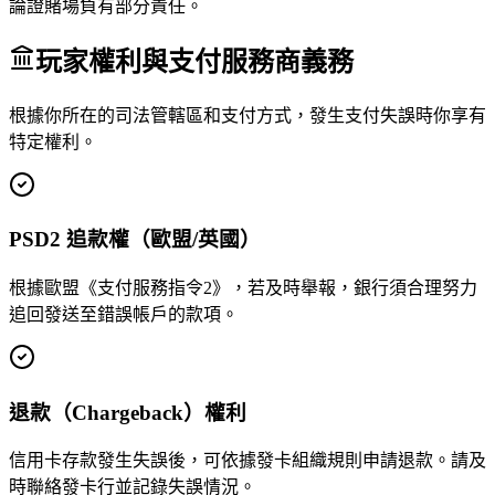
論證賭場負有部分責任。
玩家權利與支付服務商義務
根據你所在的司法管轄區和支付方式，發生支付失誤時你享有
特定權利。
PSD2 追款權（歐盟/英國）
根據歐盟《支付服務指令2》，若及時舉報，銀行須合理努力
追回發送至錯誤帳戶的款項。
退款（Chargeback）權利
信用卡存款發生失誤後，可依據發卡組織規則申請退款。請及
時聯絡發卡行並記錄失誤情況。