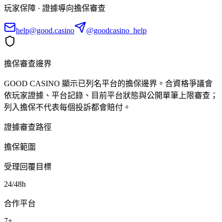
玩家保障 · 證據導向擔保審查
help@good.casino
@goodcasino_help
擔保審查邊界
GOOD CASINO 顯示已列名平台的擔保邊界。合資格爭議會
依玩家證據、平台記錄、目前平台狀態與公開單筆上限審查；
列入擔保不代表每個投訴都會賠付。
證據審查路徑
擔保範圍
受理回覆目標
24/48h
合作平台
7+