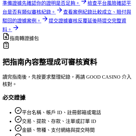
準備證據
先確認你的證明是否足夠。
檢查平台風險
確認平
台是否有類似審核紀錄。
查看案例紀錄
比較成立、賠付與
駁回的證據案例。
提交證據
審核反覆延後時提交完整資
料。
指南轉證據包
把指南內容整理成可審核資料
讀完指南後，先按要求整理紀錄，再請 GOOD CASINO 介入
核對。
必交證據
平台名稱、帳戶 ID、註冊郵箱或電話
交易、提款、存款、注單或訂單 ID
金額、幣種、支付網絡與提交時間