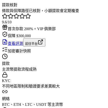
提款核對
條款與保障路徑已核對，小額提款會定期複查
9.6
/10
首次存款 200% + VIP 俱樂部
保障 $300,000
查看評測
前往平台
加密審計快照
提款
主流幣提款流程成熟
KYC
不同地區限制和驗證要求差異較大
網絡
BTC、ETH、LTC、USDT 等主流幣