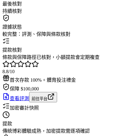
最後核對
持續核對
證據狀態
較完整：評測、保障與條款核對
提款核對
條款與保障路徑已核對，小額提款會定期複查
8.8
/10
首次存款 100% + 體育投注禮金
保障 $100,000
查看評測
前往平台
加密審計快照
提款
傳統博彩體驗成熟，加密提款需逐項確認