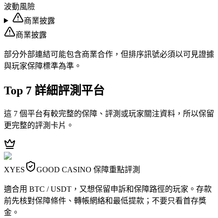
波動風險
商業披露
商業披露
部分外部連結可能包含商業合作，但排序訊號必須以可見證據
與玩家保障標準為準。
Top 7 詳細評測平台
這 7 個平台有較完整的保障、評測或玩家關注資料，所以保留
更完整的評測卡片。
XYES
GOOD CASINO 保障
重點評測
適合用 BTC / USDT，又想保留申訴和保障路徑的玩家。存款
前先核對保障條件、轉帳網絡和最低提款；不要只看首存獎
金。