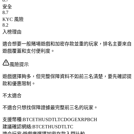
安全
8.7
KYC 風險
8.2
入榜理由
適合想要一般賭場遊戲和加密存款並重的玩家，排名主要來自
遊戲覆蓋和支付便利度。
風險提示
遊戲選擇夠多，但完整保障資料不如前三名清楚，要先確認提
款和優惠限制。
不太適合
不適合只想找保障證據最完整前三名的玩家。
支援幣種
:
BTC
ETH
USDT
LTC
DOGE
XRP
BCH
建議確認網絡
:
BTC
ETH
USDT
LTC
適合玩家
:
遊戲庫選擇
加密存款入門比較