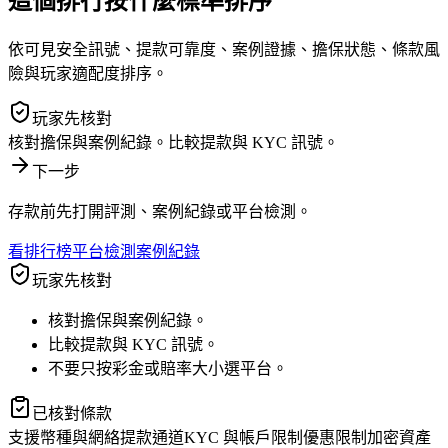
這個排行按什麼標準排序
依可見安全訊號、提款可靠度、案例證據、擔保狀態、條款風
險與玩家適配度排序。
玩家先核對
核對擔保與案例紀錄。
比較提款與 KYC 訊號。
下一步
存款前先打開評測、案例紀錄或平台檢測。
看排行榜
平台檢測
案例紀錄
玩家先核對
核對擔保與案例紀錄。
比較提款與 KYC 訊號。
不要只按彩金或賠率大小選平台。
已核對條款
支援幣種與網絡
提款通道
KYC 與帳戶限制
優惠限制
加密資產