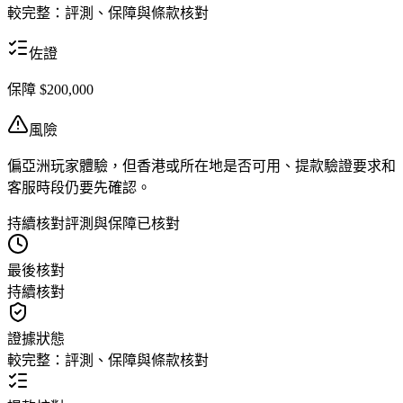
較完整：評測、保障與條款核對
佐證
保障 $200,000
風險
偏亞洲玩家體驗，但香港或所在地是否可用、提款驗證要求和
客服時段仍要先確認。
持續核對
評測與保障已核對
最後核對
持續核對
證據狀態
較完整：評測、保障與條款核對