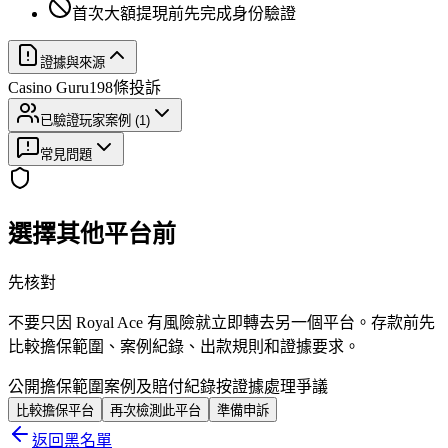
首次大額提現前先完成身份驗證
證據與來源
Casino Guru
198條投訴
已驗證玩家案例 (1)
常見問題
選擇其他平台前
先核對
不要只因 Royal Ace 有風險就立即轉去另一個平台。存款前先
比較擔保範圍、案例紀錄、出款規則和證據要求。
公開擔保範圍
案例及賠付紀錄
按證據處理爭議
比較擔保平台
再次檢測此平台
準備申訴
返回黑名單