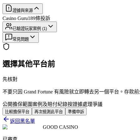
證據與來源
Casino Guru
189條投訴
已驗證玩家案例 (1)
常見問題
選擇其他平台前
先核對
不要只因 Grand Fortune 有風險就立即轉去另一個平台
公開擔保範圍
案例及賠付紀錄
按證據處理爭議
比較擔保平台
再次檢測此平台
準備申訴
返回黑名單
GOOD
CASINO
已審查