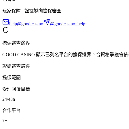
玩家保障 · 證據導向擔保審查
help@good.casino
@goodcasino_help
擔保審查邊界
GOOD CASINO 顯示已列名平台的擔保邊界。合資格爭
證據審查路徑
擔保範圍
受理回覆目標
24/48h
合作平台
7+