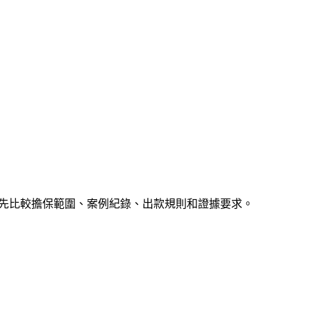
。存款前先比較擔保範圍、案例紀錄、出款規則和證據要求。