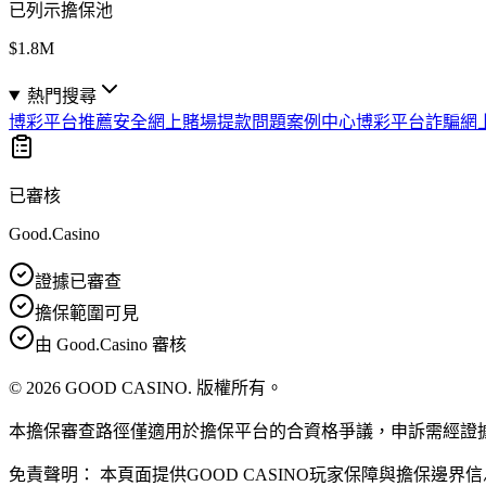
已列示擔保池
$1.8M
熱門搜尋
博彩平台推薦
安全網上賭場
提款問題
案例中心
博彩平台詐騙
網
已審核
Good.Casino
證據已審查
擔保範圍可見
由 Good.Casino 審核
©
2026
GOOD CASINO.
版權所有。
本擔保審查路徑僅適用於擔保平台的合資格爭議，申訴需經證
免責聲明：
本頁面提供GOOD CASINO玩家保障與擔保