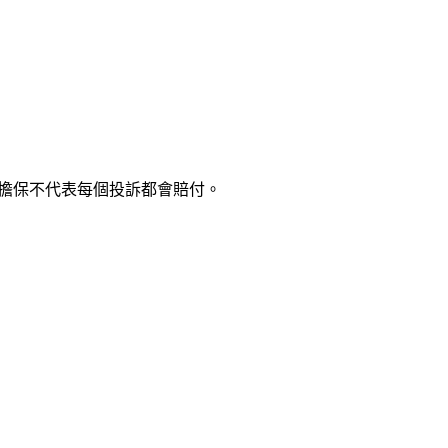
入擔保不代表每個投訴都會賠付。