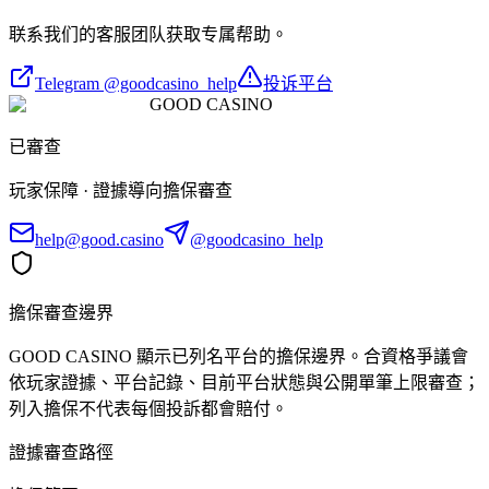
联系我们的客服团队获取专属帮助。
Telegram @goodcasino_help
投诉平台
GOOD
CASINO
已審查
玩家保障 · 證據導向擔保審查
help@good.casino
@goodcasino_help
擔保審查邊界
GOOD CASINO 顯示已列名平台的擔保邊界。合資格爭議會
依玩家證據、平台記錄、目前平台狀態與公開單筆上限審查；
列入擔保不代表每個投訴都會賠付。
證據審查路徑