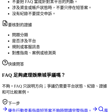
不要把 FAQ 當成針對某平台的判斷。
涉及資金或帳戶狀態時，不要只停在短答案。
沒有紀錄不要提交申訴。
要核對的證據
問題分類
是否涉及平台
規則或客服訊息
對應指南、案例或檢測頁
快速問答
FAQ 足夠處理娛樂城爭議嗎？
不夠。FAQ 只說明方向；爭議仍需要平台狀態、紀錄、證據
和可比較案例。
下一步
優先行動
查看指南
短答案不夠時閱讀完整指南。
風