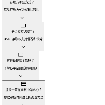
存款有哪些方式？
常见存款方式及优缺点对比
是否支持USDT？
USDT存取款支持情况和优势
有最低提款金额吗？
了解各平台最低提款限制
提款一直在审核中怎么办？
提款审核时间过长的处理方法