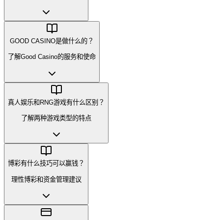
GOOD CASINO是做什么的？
了解Good Casino的服务和使命
真人娱乐和RNG游戏有什么区别？
了解两种游戏类型的特点
博彩有什么技巧可以赢钱？
理性博彩和资金管理建议