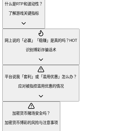
什么是RTP和波动性？
了解游戏关键指标
网上说的「必赢」「稳赚」是真的吗？
HOT
识别博彩诈骗话术
平台说我「套利」或「滥用优惠」怎么办？
应对被指控滥用优惠的情况
加密货币赌场安全吗？
加密货币博彩的风险与注意事项