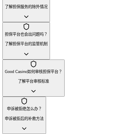
了解担保服务的除外情况
担保平台也会出问题吗？
了解担保平台的监管机制
Good Casino如何审核担保平台？
了解平台审核标准
申诉被拒绝怎么办？
申诉被拒后的补救方法