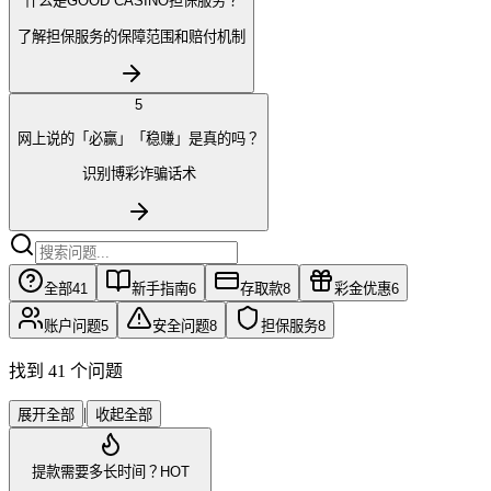
什么是GOOD CASINO担保服务？
了解担保服务的保障范围和赔付机制
5
网上说的「必赢」「稳赚」是真的吗？
识别博彩诈骗话术
全部
41
新手指南
6
存取款
8
彩金优惠
6
账户问题
5
安全问题
8
担保服务
8
找到 41 个问题
|
展开全部
收起全部
提款需要多长时间？
HOT