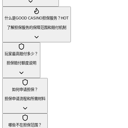
什么是GOOD CASINO担保服务？
HOT
了解担保服务的保障范围和赔付机制
玩家最高赔付多少？
担保赔付额度说明
如何申请担保？
担保申请流程和所需材料
哪些不在担保范围？