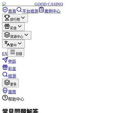
GOOD
CASINO
首頁
平台檢測
案例中心
排行榜
彩金
資源中心
繁中
EN
目錄
申訴
彩金
檢測
更多
風險
帮助中心
常見問題解答