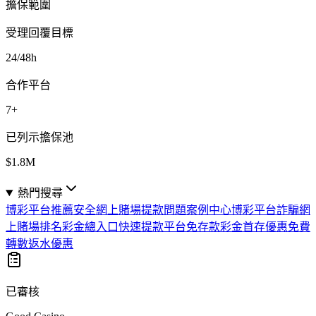
擔保範圍
受理回覆目標
24/48h
合作平台
7+
已列示擔保池
$1.8M
熱門搜尋
博彩平台推薦
安全網上賭場
提款問題
案例中心
博彩平台詐騙
網
上賭場排名
彩金總入口
快速提款平台
免存款彩金
首存優惠
免費
轉數
返水優惠
已審核