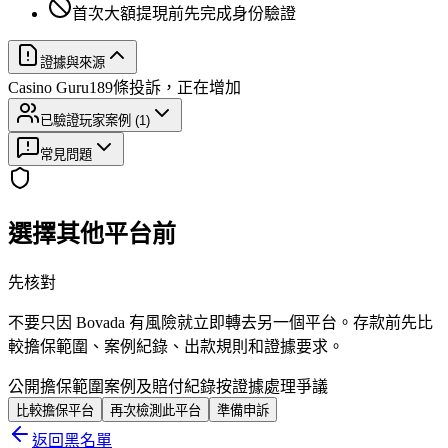
首次大額提現前先完成身份驗證
證據與來源
Casino Guru
189條投訴，正在增加
已驗證玩家案例 (1)
常見問題
選擇其他平台前
先核對
不要只因 Bovada 有風險就立即轉去另一個平台。存款前先比
較擔保範圍、案例紀錄、出款規則和證據要求。
公開擔保範圍
案例及賠付紀錄
按證據處理爭議
比較擔保平台
再次檢測此平台
準備申訴
返回黑名單