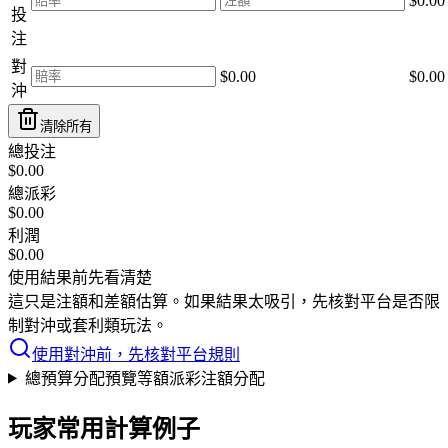
$
0.00
投
注
對
$
0.00
$
0.00
沖
清除所有
總投注
$
0.00
總派彩
$
0.00
利潤
$
0.00
使用結果前先看清楚
這只是注額和差額估算。如果結果太吸引，先核對平台是否限
制對沖或套利類玩法。
使用對沖前，先核對平台規則
總預算分配預覽
等額派彩注額分配
玩家常用計算例子