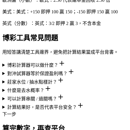
歐洲盤（小數）
：
歐式：2.50 代表連本金回收 2.50 倍
美式
：
美式：+150 即押 100 贏 150；-150 即押 150 贏 100
英式（分數）
：
英式：3/2 即押 2 贏 3，不含本金
博彩工具常見問題
用短答講清楚工具邊界，避免把計算結果當成平台背書。
博彩計算器可以做什麼？
對沖試算器等於保證盈利嗎？
莊家水位 / 抽水點樣計？
什麼是去水概率？
可以計算串關 / 過關嗎？
計算結果好，是否代表平台安全？
下一步
算完數字，再查平台