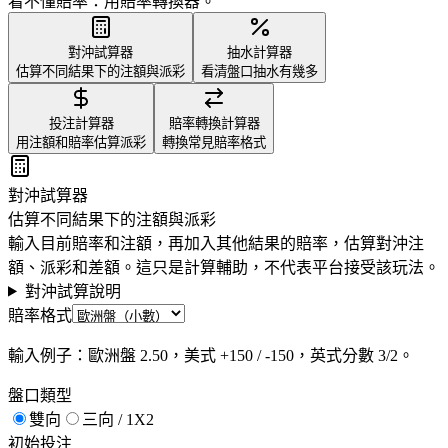
看不懂賠率：用賠率轉換器。
對沖試算器
抽水計算器
估算不同結果下的注額與派彩
看清盤口抽水有幾多
投注計算器
賠率轉換計算器
用注額和賠率估算派彩
轉換常見賠率格式
對沖試算器
估算不同結果下的注額與派彩
輸入目前賠率和注額，再加入其他結果的賠率，估算對沖注
額、派彩和差額。這只是計算輔助，不代表平台接受該玩法。
對沖試算說明
賠率格式
輸入例子：歐洲盤 2.50，美式 +150 / -150，英式分數 3/2。
盤口類型
雙向
三向 / 1X2
初始投注