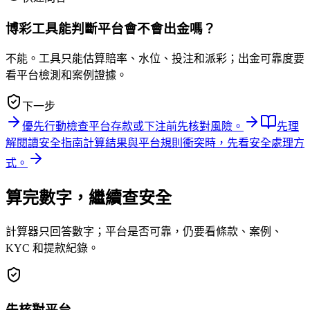
博彩工具能判斷平台會不會出金嗎？
不能。工具只能估算賠率、水位、投注和派彩；出金可靠度要
看平台檢測和案例證據。
下一步
優先行動
檢查平台
存款或下注前先核對風險。
先理
解
閱讀安全指南
計算結果與平台規則衝突時，先看安全處理方
式。
算完數字，繼續查安全
計算器只回答數字；平台是否可靠，仍要看條款、案例、
KYC 和提款紀錄。
先核對平台